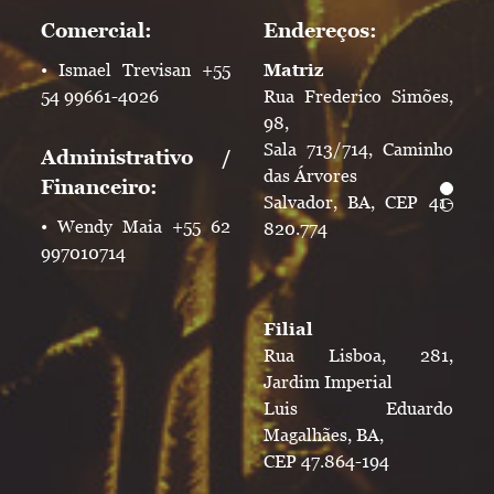
Comercial:
Endereços:
• Ismael Trevisan +55
Matriz
54 99661-4026
Rua Frederico Simões,
98,
Sala 713/714, Caminho
Administrativo /
das Árvores
Financeiro:
Salvador, BA, CEP 41-
• Wendy Maia +55 62
820.774
997010714
Filial
Rua Lisboa, 281,
Jardim Imperial
Luis Eduardo
Magalhães, BA,
CEP 47.864-194